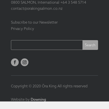
0800 SALMON, International +64 3 548 5714
contact@orakingsalmon.co.nz
Subscribe to our Newsletter
Privacy Policy
Copyright © 2020 Ōra King All rights reserved
Downing
Website by