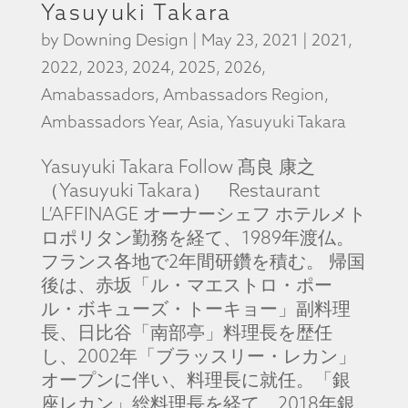
Yasuyuki Takara
by
Downing Design
|
May 23, 2021
|
2021
,
2022
,
2023
,
2024
,
2025
,
2026
,
Amabassadors
,
Ambassadors Region
,
Ambassadors Year
,
Asia
,
Yasuyuki Takara
Yasuyuki Takara Follow 髙良 康之
（Yasuyuki Takara） Restaurant
L’AFFINAGE オーナーシェフ ホテルメト
ロポリタン勤務を経て、1989年渡仏。
フランス各地で2年間研鑽を積む。 帰国
後は、赤坂「ル・マエストロ・ポー
ル・ボキューズ・トーキョー」副料理
長、日比谷「南部亭」料理長を歴任
し、2002年「ブラッスリー・レカン」
オープンに伴い、料理長に就任。「銀
座レカン」総料理長を経て、2018年銀