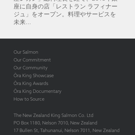
座に自身の店「レストラン ラフィナー
ジュ」をオープン。料理やサービスを
未来...
Our Salmon
Our Commitment
Our Community
Ōra King Showcase
Ōra King Awards
Ōra King Documentary
How to Source
The New Zealand King Salmon Co. Ltd
PO Box 1180, Nelson 7010, New Zealand
17 Bullen St, Tahunanui, Nelson 7011, New Zealand